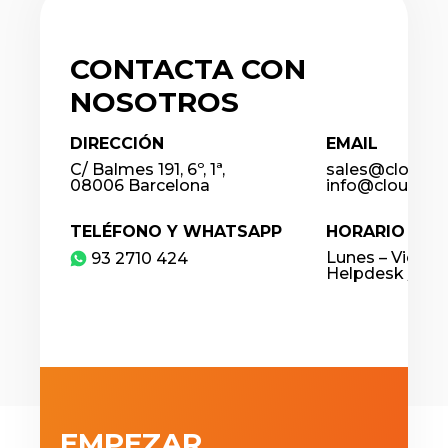
CONTACTA CON
NOSOTROS
DIRECCIÓN
EMAIL
C/ Balmes 191, 6º, 1ª,
sales@cloudco
08006 Barcelona
info@cloudcon
TELÉFONO Y WHATSAPP
HORARIO DE 
Lunes – Viernes
​93 2710 424
Helpdesk / 24
EMPEZAR